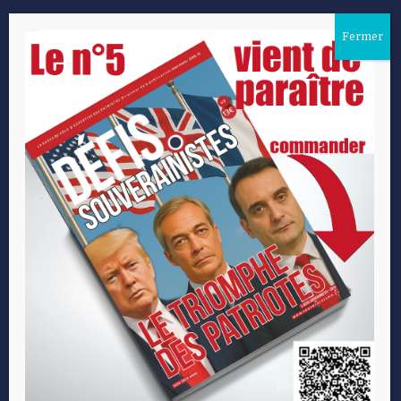
Sites d'intérêt
Participer au
projet
Les Patriotes
S’abonner
Actu Les Patriotes
Faire un don
Cercle Aristote
Devenir contributeur
Fondation Res Publica
Participer aux événements
Centre d’Analyse et de
Relations presse
Prospective
CGU-CGV
Polony TV