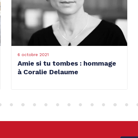
octobre 2021
26 sep
mie si tu tombes : hommage
Quel
 Coralie Delaume
pour