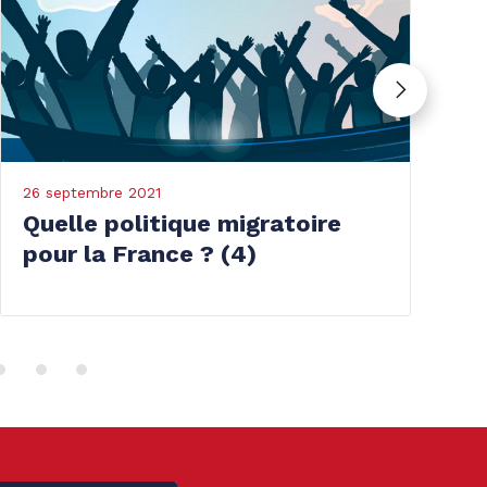
tembre 2021
26 juillet 202
le politique migratoire
Plaidoye
 la France ? (4)
proport