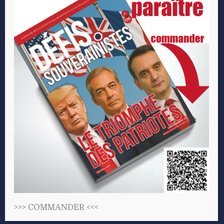
projet
Les Patriotes
S’abonner
Actu Les Patriotes
Faire un don
Cercle Aristote
Devenir contributeur
Fondation Res Publica
Participer aux événements
Centre d’Analyse et de
Relations presse
Prospective
CGU-CGV
Polony TV
>>>
COMMANDER
<<<