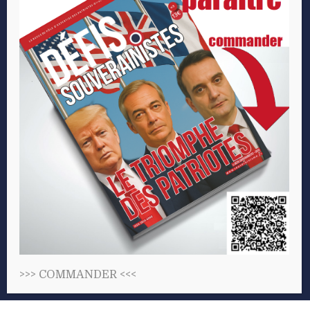
Les Patriotes
S’abonner
Actu Les Patriotes
Faire un don
Cercle Aristote
Devenir contributeur
Fondation Res Publica
Participer aux événements
Centre d’Analyse et de
Relations presse
Prospective
CGU-CGV
Polony TV
>>>
COMMANDER
<<<