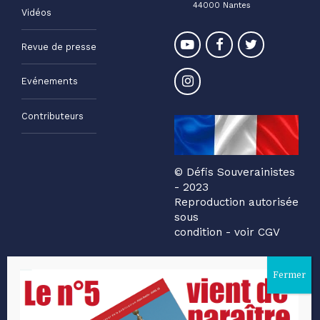
44000 Nantes
Vidéos
Revue de presse
Evénements
Contributeurs
© Défis Souverainistes
- 2023
Reproduction autorisée
sous
condition - voir CGV
Sites d'intérêt
Participer au
projet